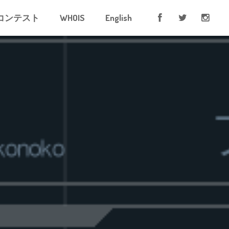
コンテスト
WHOIS
English