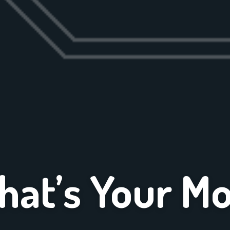
at’s Your M