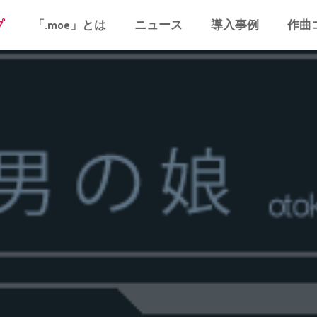
プ
「.moe」とは
ニュース
導入事例
作曲